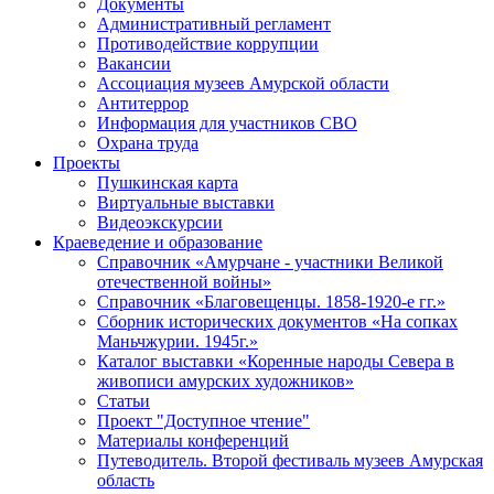
Документы
Административный регламент
Противодействие коррупции
Вакансии
Ассоциация музеев Амурской области
Антитеррор
Информация для участников СВО
Охрана труда
Проекты
Пушкинская карта
Виртуальные выставки
Видеоэкскурсии
Краеведение и образование
Справочник «Амурчане - участники Великой
отечественной войны»
Справочник «Благовещенцы. 1858-1920-е гг.»
Сборник исторических документов «На сопках
Маньчжурии. 1945г.»
Каталог выставки «Коренные народы Севера в
живописи амурских художников»
Статьи
Проект "Доступное чтение"
Материалы конференций
Путеводитель. Второй фестиваль музеев Амурская
область